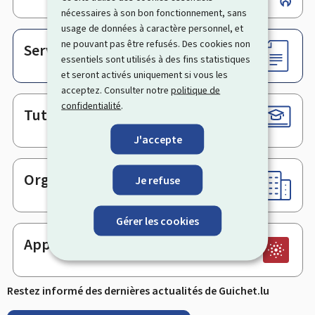
de
nécessaires à son bon fonctionnement, sans
page
usage de données à caractère personnel, et
ne pouvant pas être refusés. Des cookies non
Services en ligne & Formulaires
essentiels sont utilisés à des fins statistiques
et seront activés uniquement si vous les
acceptez. Consulter notre
politique de
confidentialité
.
Tutoriels
J'accepte
Organismes
Je refuse
Gérer les cookies
Application mobile
Restez informé des dernières actualités de Guichet.lu