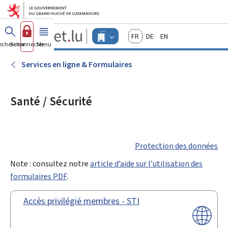
Aller au menu principal
Aller au contenu
Guichet.lu
Français
Deutsch
English
Changer
echercher
Se connecter
Menu
principal
-
d'espace
Entreprises
-
Services en ligne & Formulaires
Menu
entreprises
actif
Santé / Sécurité
Protection des données
Note : consultez notre
article d’aide sur l’utilisation des
formulaires PDF
.
Accès privilégié membres - STI