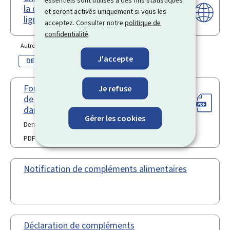
essentiels sont utilisés à des fins statistiques
la chaîne alimentaire - demande en
et seront activés uniquement si vous les
ligne
acceptez. Consulter notre
politique de
confidentialité
.
Autre(s) langue(s)
J'accepte
DE
EN
Formulaire de notification obligatoire
Je refuse
de retrait / Rappel en cas de problème
dans la chaîne alimentaire
Gérer les cookies
Dernière modification le 18.10.2023
PDF
1,35 Mo
Notification de compléments alimentaires
Déclaration de compléments