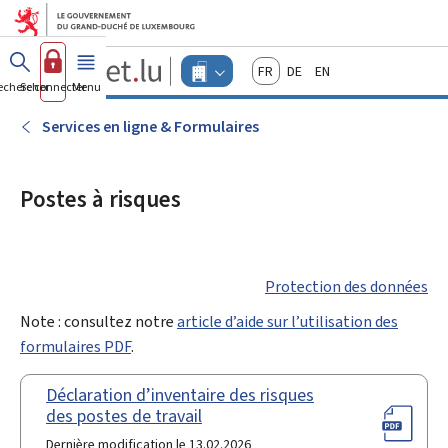
Aller au menu principal
Aller au contenu
Guichet.lu
Français
Deutsch
English
Changer
echercher
Se connecter
Menu
principal
-
d'espace
Entreprises
-
Services en ligne & Formulaires
Menu
entreprises
actif
Postes à risques
Protection des données
Note : consultez notre
article d’aide sur l’utilisation des
formulaires PDF
.
Déclaration d’inventaire des risques
des postes de travail
Dernière modification le 13.02.2026