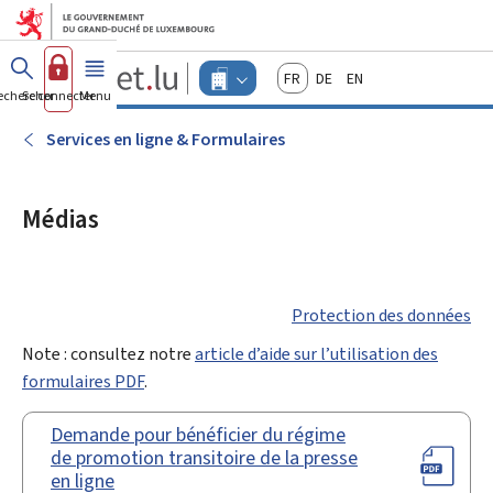
Aller au menu principal
Aller au contenu
Guichet.lu
Français
Deutsch
English
Changer
echercher
Se connecter
Menu
principal
-
d'espace
Entreprises
-
Services en ligne & Formulaires
Menu
entreprises
actif
Médias
Protection des données
Note : consultez notre
article d’aide sur l’utilisation des
formulaires PDF
.
Demande pour bénéficier du régime
de promotion transitoire de la presse
en ligne