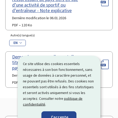
d’une activité de sportif ou
d’entraîneur - Note explicative
Dernière modification le 06.01.2026
PDF
120 Ko
Autre(s) langue(s)
EN
Demande en renouvellement d’un
titre de séjour pour ressortissant de
Ce site utilise des cookies essentiels
pays tiers en qualité de "sportif"
nécessaires à son bon fonctionnement, sans
usage de données à caractère personnel, et
Dernière modification le 06.01.2026
ne pouvant pas être refusés. Des cookies non
PDF
114 Ko
essentiels sont utilisés à des fins statistiques
et seront activés uniquement si vous les
acceptez. Consulter notre
politique de
confidentialité
.
J'accepte