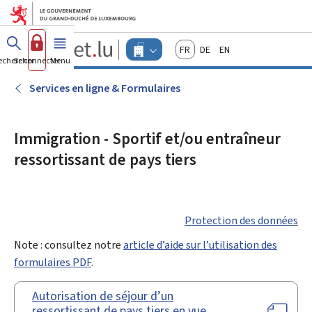
Aller au menu principal
Aller au contenu
Guichet.lu
Français
Deutsch
English
Changer
echercher
Se connecter
Menu
principal
-
d'espace
Entreprises
-
Services en ligne & Formulaires
Menu
entreprises
actif
Immigration - Sportif et/ou entraîneur
ressortissant de pays tiers
Protection des données
Note : consultez notre
article d’aide sur l’utilisation des
formulaires PDF
.
Autorisation de séjour d’un
ressortissant de pays tiers en vue