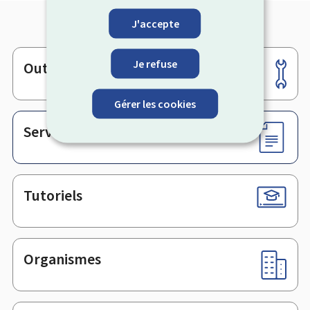
J'accepte
Je refuse
Outils
Pied
de
Gérer les cookies
page
Services en ligne & Formulaires
Tutoriels
Organismes