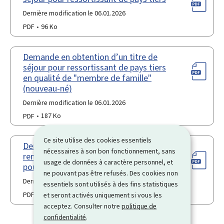
Dernière modification le 06.01.2026
PDF
96 Ko
Demande en obtention d’un titre de
séjour pour ressortissant de pays tiers
en qualité de "membre de famille"
(nouveau-né)
Dernière modification le 06.01.2026
PDF
187 Ko
Ce site utilise des cookies essentiels
Demande en délivrance d’un
nécessaires à son bon fonctionnement, sans
remplacement d’un titre de séjour
usage de données à caractère personnel, et
pour ressortissant de pays tiers
ne pouvant pas être refusés. Des cookies non
Dernière modification le 06.01.2026
essentiels sont utilisés à des fins statistiques
PDF
93 Ko
et seront activés uniquement si vous les
acceptez. Consulter notre
politique de
confidentialité
.