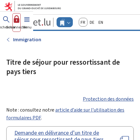
Aller au menu principal
Aller au contenu
Guichet.lu
Français
Deutsch
English
Changer
echercher
Se connecter
Menu
principal
-
d'espace
Entreprises
-
Immigration
Menu
entreprises
actif
Titre de séjour pour ressortissant de
pays tiers
Protection des données
Note : consultez notre
article d’aide sur l’utilisation des
formulaires PDF
.
Demande en délivrance d’un titre de
séjour pour ressortissant de pays tiers