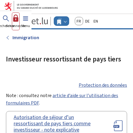
Aller au menu principal
Aller au contenu
Guichet.lu
Français
Deutsch
English
Changer
echercher
Se connecter
Menu
principal
-
d'espace
Entreprises
-
Immigration
Menu
entreprises
actif
Investisseur ressortissant de pays tiers
Protection des données
Note : consultez notre
article d’aide sur l’utilisation des
formulaires PDF
.
Autorisation de séjour d’un
ressortissant de pays tiers comme
investisseur - note explicative