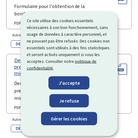
Formulaire pour l'obtention de la
bonification loyer (Annexe B)
Ce site utilise des cookies essentiels
PDF
nécessaires à son bon fonctionnement, sans
usage de données à caractère personnel, et
Autre(s) langue(s)
ne pouvant pas être refusés. Des cookies non
DE
essentiels sont utilisés à des fins statistiques
et seront activés uniquement si vous les
Demande en vue de l'obtention d'une
acceptez. Consulter notre
politique de
prestation dans le cadre du revenu
confidentialité
.
minimum garanti (Pdf)
J'accepte
Demande en vue de l'obtention d'une
prestation dans le cadre du revenu
minimum garanti
Je refuse
PDF
Gérer les cookies
Autre(s) langue(s)
DE