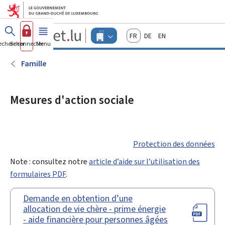
Aller au menu principal
Aller au contenu
Guichet.lu
Français
Deutsch
English
Changer
echercher
Se connecter
Menu
principal
-
d'espace
Entreprises
-
Famille
Menu
entreprises
actif
Mesures d'action sociale
Protection des données
Note : consultez notre
article d’aide sur l’utilisation des
formulaires PDF
.
Demande en obtention d’une
allocation de vie chère - prime énergie
- aide financière pour personnes âgées