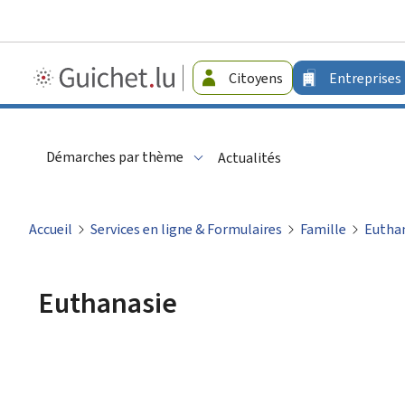
Guichet.lu
Citoyens
Entreprises
-
Entreprises
Démarches par thème
Actualités
Accueil
Services en ligne & Formulaires
Famille
Eutha
Euthanasie