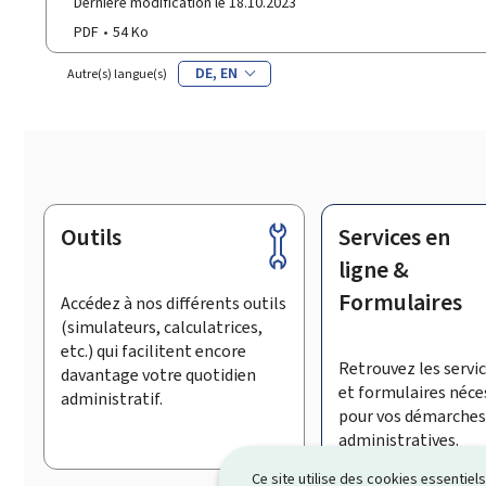
Dernière modification le 18.10.2023
PDF
54 Ko
DE
EN
Autre(s) langue(s)
Outils
Services en
Pied
de
ligne &
page
Formulaires
Accédez à nos différents outils
(simulateurs, calculatrices,
etc.) qui facilitent encore
Retrouvez les servic
davantage votre quotidien
et formulaires néce
administratif.
pour vos démarches
administratives.
Ce site utilise des cookies essentie