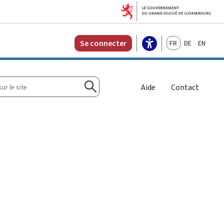
Français
Deutsch
English
Se connecter
r
Aide
Contact
Rechercher