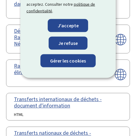
dangereux - questionnaire
acceptez. Consulter notre
politique de
confidentialité
.
J'accepte
Démarches administratives et
Rapports annuel – Transporteurs /
Je refuse
Négociants / Courtiers
Gérer les cookies
Rapport annuel – traitement /
élimination / valorisation de déchets
Transferts internationaux de déchets -
document d'information
HTML
Transferts nationaux de déchets -