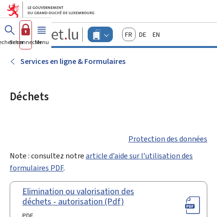
Aller au menu principal
Aller au contenu
Guichet.lu
Français
Deutsch
English
Changer
echercher
Se connecter
Menu
principal
-
d'espace
Entreprises
-
Services en ligne & Formulaires
Menu
entreprises
actif
Déchets
Protection des données
Note : consultez notre
article d’aide sur l’utilisation des
formulaires PDF
.
Elimination ou valorisation des
déchets - autorisation (Pdf)
PDF