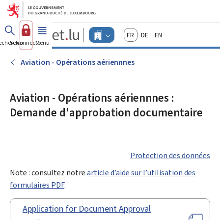
Aller au menu principal
Aller au contenu
Guichet.lu
Français
Deutsch
English
Changer
echercher
Se connecter
Menu
principal
-
d'espace
Entreprises
-
Aviation - Opérations aériennnes
Menu
entreprises
actif
Aviation - Opérations aériennnes :
Demande d'approbation documentaire
Protection des données
Note : consultez notre
article d’aide sur l’utilisation des
formulaires PDF
.
Application for Document Approval