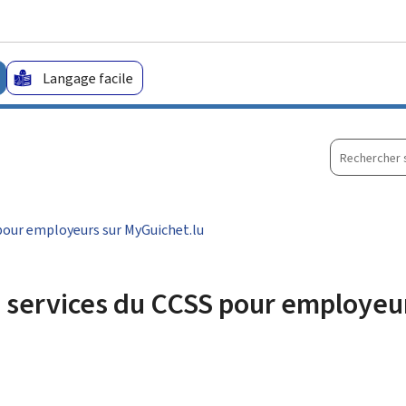
Aller au menu principal
Aller au contenu
Langage facile
Recherche
sur
le
site
pour employeurs sur MyGuichet.lu
services du CCSS pour employeur