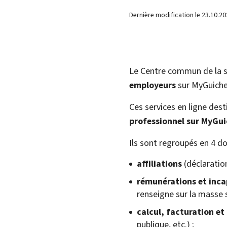
Dernière modification le
23.10.20
Le Centre commun de la s
employeurs
sur
My
Guiche
Ces services en ligne des
professionnel sur
My
Gui
Ils sont regroupés en 4 do
affiliations
(déclaration
rémunérations et inca
renseigne sur la masse sa
calcul, facturation et
publique, etc.) ;