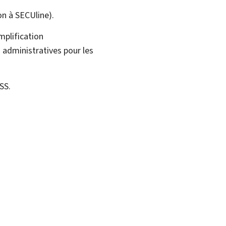
on à SECUline).
mplification
 administratives pour les
SS.