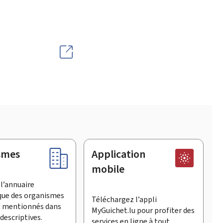
smes
Application
mobile
l’annuaire
que des organismes
Téléchargez l’appli
t mentionnés dans
MyGuichet.lu pour profiter des
descriptives.
services en ligne à tout