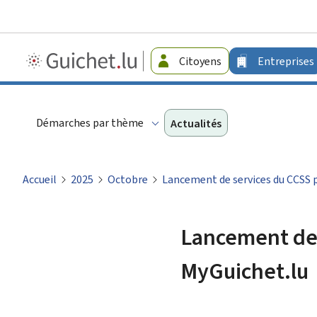
Guichet.lu
Citoyens
Entreprises
-
Entreprises
Démarches par thème
Actualités
Accueil
2025
Octobre
Lancement de services du CCSS 
Lancement de 
MyGuichet.lu