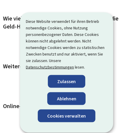
Wie viel Einkommen dürfen Sie haben, um die
Diese Website verwendet für ihren Betrieb
Geld-Hilfen zu bekommen?
notwendige Cookies, ohne Nutzung
personenbezogener Daten. Diese Cookies
können nicht abgelehnt werden. Nicht
notwendige Cookies werden zu statistischen
Zwecken benutzt und nur aktiviert, wenn Sie
sie zulassen. Unsere
Weitere Informationen
Datenschutzbestimmungen
lesen.
Zulassen
Ablehnen
Online-Dienste und Formulare
Cookies verwalten