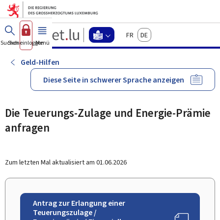
Zum Hauptmenü
Zum Inhalt
Guichet.lu
Français
Deutsch
Changer
Suchen
Sich einloggen
Menü
Haupt-
-
d'espace
Leichte
-
Geld-Hilfen
Menu
Sprache
leichte
Diese Seite in schwerer Sprache anzeigen
sprache
actif
Die Teuerungs-Zulage und Energie-Prämie
anfragen
Zum letzten Mal aktualisiert am
01.06.2026
Antrag zur Erlangung einer
Teuerungszulage /