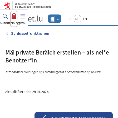
Zum Hauptmenü
Zum Inhalt
Guichet.lu
Français
Deutsch
English
Changer
Suchen
Sich einloggen
Menü
Haupt-
-
d'espace
Unternehmen
-
Schlüsselfunktionen
Menu
unternehmen
actif
Mäi private Beräich erstellen – als nei*e
Benotzer*in
Tutorial mat Erklärungen op Lëtzebuergesch a Screenshotten op Däitsch
Aktualiséiert den
29.01.2026