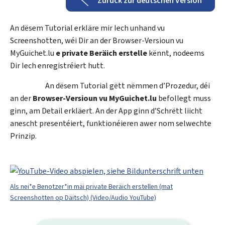
Zurück zur deutschen Version
An dësem Tutorial erkläre mir Iech unhand vu
Screenshotten, wéi Dir an der Browser-Versioun vu
My
Guichet.lu
e private Beräich erstelle
kënnt, nodeems
Dir Iech enregistréiert hutt.
An dësem Tutorial gëtt nëmmen d’Prozedur, déi
an der
Browser-Versioun vu
My
Guichet.lu
befollegt muss
ginn, am Detail erkläert. An der App ginn d’Schrëtt liicht
anescht presentéiert, funktionéieren awer nom selwechte
Prinzip.
Als nei*e Benotzer*in mäi private Beräich erstellen (mat
Screenshotten op Däitsch) (Video/Audio YouTube)