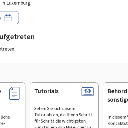
 in Luxemburg.
n
 aufgetreten
etreten.
e
Tutorials
Behörd
sonstig
Sehen Sie sich unsere
Tutorials an, die Ihnen Schritt
tliche
In diesem 
für Schritt die wichtigsten
ne-
Kontaktste
Funktionen von MyGuichet.lu