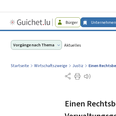
Guichet.lu
Bürger
Unternehmen
-
Unternehmen
Vorgänge nach Thema
Aktuelles
Startseite
Wirtschaftszweige
Justiz
Einen Rechtsbe
Partage
Einen Rechtsb
Verwaltungsge