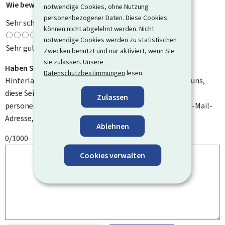
Wie bewerten Sie diese Seite?
*
notwendige Cookies, ohne Nutzung
personenbezogener Daten. Diese Cookies
Sehr schlecht
können nicht abgelehnt werden. Nicht
notwendige Cookies werden zu statistischen
Sehr gut
Zwecken benutzt und nur aktiviert, wenn Sie
sie zulassen. Unsere
Haben Sie Verbesserungsvorschläge?
Datenschutzbestimmungen
lesen.
Hinterlassen Sie uns einen Kommentar und helfen Sie uns,
diese Seite zu verbessern. Bitte geben Sie keine
Zulassen
personenbezogenen Daten an, wie zum Beispiel Ihre E-Mail-
Adresse, Ihren Namen oder Ihre Telefonnummer.
Ablehnen
0/1000
Cookies verwalten