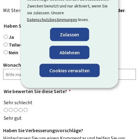
Zwecken benutzt und nur aktiviert, wenn Sie
Mit Stern gekennzeichnete Felder (
*
) sind
Pflichtfelder
.
sie zulassen. Unsere
Datenschutzbestimmungen
lesen.
Haben Sie gefunden, wonach Sie gesucht haben?
*
Zulassen
Ja
Teilweise
Ablehnen
Nein
Wonach haben Sie gesucht?
Cookies verwalten
Wie bewerten Sie diese Seite?
*
Sehr schlecht
Sehr gut
Haben Sie Verbesserungsvorschläge?
Hinterlassen Sie uns einen Kommentar und helfen Sie uns,