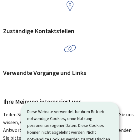
Zuständige Kontaktstellen
Verwandte Vorgänge und Links
Ihre Meinung interessiert uns
Diese Website verwendet für ihren Betrieb
Teilen Sie uns Ihre Meinung zu dieser Seite mit. Lassen Sie uns
notwendige Cookies, ohne Nutzung
wissen, was wir verbessern können. Sie erhalten keine
personenbezogener Daten. Diese Cookies
Antwort auf Ihr Feedback. Für spezifische Fragen verwenden
können nicht abgelehnt werden. Nicht
Sie bitte das Kontaktformular.
notwendige Cookies werden zu statistischen