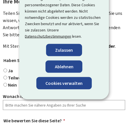
Ihre Meinung interessiert uns
personenbezogener Daten. Diese Cookies
können nicht abgelehnt werden. Nicht
Teilen Sie uns Ihre Meinung zu dieser Seite mit. Lassen Sie uns
notwendige Cookies werden zu statistischen
wissen, was wir verbessern können. Sie erhalten keine
Zwecken benutzt und nur aktiviert, wenn Sie
Antwort auf Ihr Feedback. Für spezifische Fragen verwenden
sie zulassen. Unsere
Sie bitte das Kontaktformular.
Datenschutzbestimmungen
lesen.
Mit Stern gekennzeichnete Felder (
*
) sind
Pflichtfelder
.
Zulassen
Haben Sie gefunden, wonach Sie gesucht haben?
*
Ablehnen
Ja
Teilweise
Cookies verwalten
Nein
Wonach haben Sie gesucht?
Wie bewerten Sie diese Seite?
*