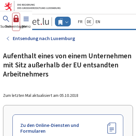
Zum Hauptmenü
Zum Inhalt
Guichet.lu
Français
Deutsch
English
Changer
Suchen
Sich einloggen
Menü
Haupt-
-
d'espace
Unternehmen
-
Entsendung nach Luxemburg
Menu
unternehmen
actif
Aufenthalt eines von einem Unternehmen
mit Sitz außerhalb der EU entsandten
Arbeitnehmers
Zum letzten Mal aktualisiert am
05.10.2018
Zu den Online-Diensten und
Formularen