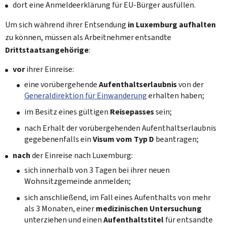
dort eine Anmeldeerklärung für EU-Bürger ausfüllen.
Um sich während ihrer Entsendung
in Luxemburg aufhalten
zu können, müssen als Arbeitnehmer entsandte
Drittstaatsangehörige
:
vor
ihrer Einreise:
eine vorübergehende
Aufenthaltserlaubnis
von der
Generaldirektion für Einwanderung
erhalten haben;
im Besitz eines gültigen
Reisepasses
sein;
nach Erhalt der vorübergehenden Aufenthaltserlaubnis
gegebenenfalls ein
Visum vom Typ D
beantragen;
nach
der Einreise nach Luxemburg:
sich innerhalb von 3 Tagen bei ihrer neuen
Wohnsitzgemeinde anmelden;
sich anschließend, im Fall eines Aufenthalts von mehr
als 3 Monaten, einer
medizinischen Untersuchung
unterziehen und einen
Aufenthaltstitel
für entsandte