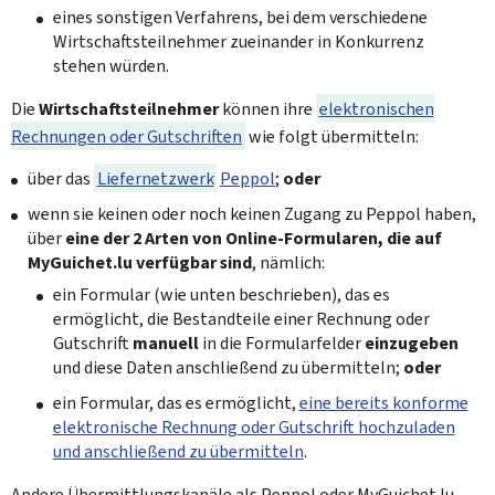
eines sonstigen Verfahrens, bei dem verschiedene
Wirtschaftsteilnehmer zueinander in Konkurrenz
stehen würden.
Die
Wirtschaftsteilnehmer
können ihre
elektronischen
Rechnungen oder Gutschriften
wie folgt übermitteln:
über das
Liefernetzwerk
Peppol
;
oder
wenn sie keinen oder noch keinen Zugang zu Peppol haben,
über
eine der 2 Arten von Online-Formularen, die auf
MyGuichet.lu verfügbar sind
, nämlich:
ein Formular (wie unten beschrieben), das es
ermöglicht, die Bestandteile einer Rechnung oder
Gutschrift
manuell
in die Formularfelder
einzugeben
und diese Daten anschließend zu übermitteln;
oder
ein Formular, das es ermöglicht,
eine bereits konforme
elektronische Rechnung oder Gutschrift hochzuladen
und anschließend zu übermitteln
.
Andere Übermittlungskanäle als Peppol oder MyGuichet.lu