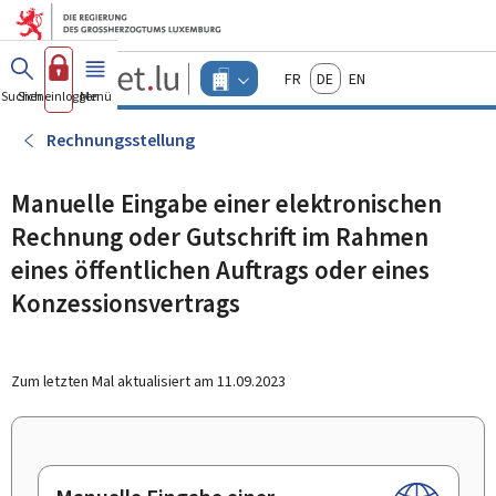
Zum Hauptmenü
Zum Inhalt
Guichet.lu
Français
Deutsch
English
Changer
Suchen
Sich einloggen
Menü
Haupt-
-
d'espace
Unternehmen
-
Rechnungsstellung
Menu
unternehmen
actif
Manuelle Eingabe einer elektronischen
Rechnung oder Gutschrift im Rahmen
eines öffentlichen Auftrags oder eines
Konzessionsvertrags
Zum letzten Mal aktualisiert am
11.09.2023