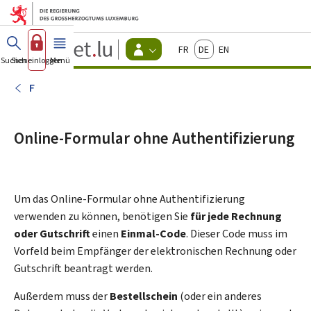
Zum Hauptmenü
Zum Inhalt
Guichet.lu
Français
Deutsch
English
Changer
Suchen
Sich einloggen
Menü
Haupt-
-
d'espace
Bürger
-
F
Menu
bürger
actif
Online-Formular ohne Authentifizierung
Um das Online-Formular ohne Authentifizierung
verwenden zu können, benötigen Sie
für jede Rechnung
oder Gutschrift
einen
Einmal-Code
. Dieser Code muss im
Vorfeld beim Empfänger der elektronischen Rechnung oder
Gutschrift beantragt werden.
Außerdem muss der
Bestellschein
(oder ein anderes