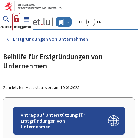
Zum Hauptmenü
Zum Inhalt
Guichet.lu
Français
Deutsch
English
Changer
Suchen
Sich einloggen
Menü
Haupt-
-
d'espace
Unternehmen
-
Erstgründungen von Unternehmen
Menu
unternehmen
actif
Beihilfe für Erstgründungen von
Unternehmen
Zum letzten Mal aktualisiert am
10.01.2025
Antrag auf Unterstützung für
Erstgründungen von
Unternehmen