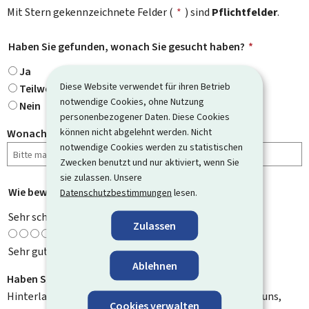
Mit Stern gekennzeichnete Felder (
*
) sind
Pflichtfelder
.
Haben Sie gefunden, wonach Sie gesucht haben?
*
Ja
Diese Website verwendet für ihren Betrieb
Teilweise
notwendige Cookies, ohne Nutzung
Nein
personenbezogener Daten. Diese Cookies
können nicht abgelehnt werden. Nicht
Wonach haben Sie gesucht?
notwendige Cookies werden zu statistischen
Zwecken benutzt und nur aktiviert, wenn Sie
sie zulassen. Unsere
Wie bewerten Sie diese Seite?
*
Datenschutzbestimmungen
lesen.
Sehr schlecht
Zulassen
Sehr gut
Ablehnen
Haben Sie Verbesserungsvorschläge?
Hinterlassen Sie uns einen Kommentar und helfen Sie uns,
Cookies verwalten