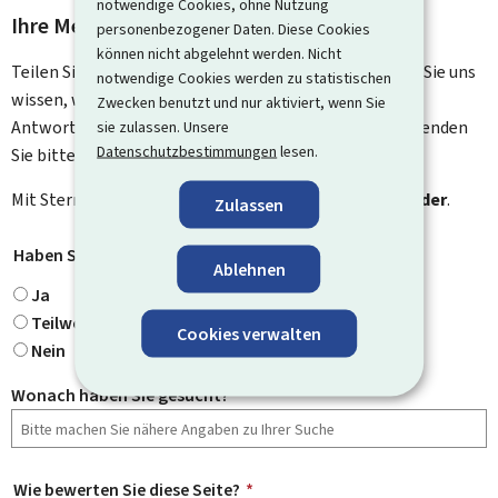
notwendige Cookies, ohne Nutzung
Ihre Meinung interessiert uns
personenbezogener Daten. Diese Cookies
können nicht abgelehnt werden. Nicht
Teilen Sie uns Ihre Meinung zu dieser Seite mit. Lassen Sie uns
notwendige Cookies werden zu statistischen
wissen, was wir verbessern können. Sie erhalten keine
Zwecken benutzt und nur aktiviert, wenn Sie
Antwort auf Ihr Feedback. Für spezifische Fragen verwenden
sie zulassen. Unsere
Datenschutzbestimmungen
lesen.
Sie bitte das Kontaktformular.
Mit Stern gekennzeichnete Felder (
*
) sind
Pflichtfelder
.
Zulassen
Haben Sie gefunden, wonach Sie gesucht haben?
*
Ablehnen
Ja
Teilweise
Cookies verwalten
Nein
Wonach haben Sie gesucht?
Wie bewerten Sie diese Seite?
*