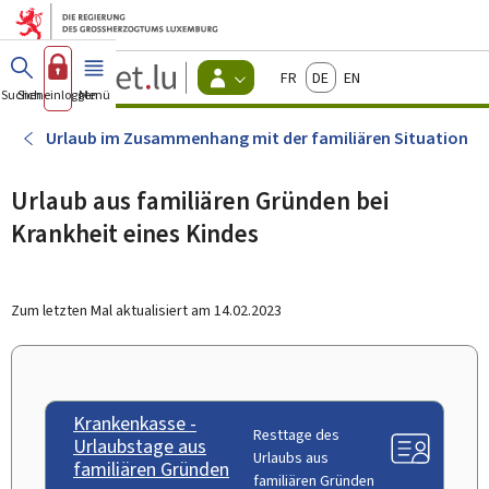
Zum Hauptmenü
Zum Inhalt
Guichet.lu
Français
Deutsch
English
Changer
Suchen
Sich einloggen
Menü
Haupt-
-
d'espace
Bürger
-
Urlaub im Zusammenhang mit der familiären Situation
Menu
bürger
actif
Urlaub aus familiären Gründen bei
Krankheit eines Kindes
Zum letzten Mal aktualisiert am
14.02.2023
Krankenkasse -
Resttage des
Urlaubstage aus
Urlaubs aus
familiären Gründen
familiären Gründen