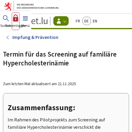
Zum Hauptmenü
Zum Inhalt
Guichet.lu
Français
Deutsch
English
Changer
Suchen
Sich einloggen
Menü
Haupt-
-
d'espace
Bürger
-
Impfung & Prävention
Menu
bürger
actif
Termin für das Screening auf familiäre
Hypercholesterinämie
Zum letzten Mal aktualisiert am
21.11.2025
Zusammenfassung:
Im Rahmen des Pilotprojekts zum Screening auf
familiäre Hypercholesterinämie verschickt die