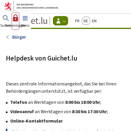
Zum Hauptmenü
Zum Inhalt
Guichet.lu
Français
Deutsch
English
Changer
Suchen
Sich einloggen
Menü
Haupt-
-
d'espace
Bürger
-
Bürger
Menu
bürger
actif
Helpdesk von Guichet.lu
Dieses zentrale Informationsangebot, das Sie bei Ihren
Behördengängen unterstützt, ist verfügbar per:
Telefon
an Werktagen von
8:00 bis 18:00 Uhr
;
Videoanruf
an Werktagen von
8:30 bis 17:30 Uhr
;
Online-Kontaktformular
.