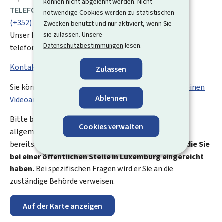
können nicht abgelehnt werden. Nicht
TELEFON:
notwendige Cookies werden zu statistischen
(+352) 247 82 000
Zwecken benutzt und nur aktiviert, wenn Sie
sie zulassen. Unsere
Unser Helpdesk ist werktags von 8:00 bis 18:00 Uhr
Datenschutzbestimmungen
lesen.
telefonisch erreichbar.
Kontaktformular
Zulassen
Sie können über
My
Guichet.lu auch einen
Termin für einen
Ablehnen
Videoanruf
vereinbaren.
Bitte beachten Sie, dass der
Helpdesk
von Guichet.lu
Cookies verwalten
allgemeine Informationen über Behördengänge
bereitstellt.
Er hat keinen Zugang zu Unterlagen, die Sie
bei einer öffentlichen Stelle in Luxemburg eingereicht
haben.
Bei spezifischen Fragen wird er Sie an die
zuständige Behörde verweisen.
Auf der Karte anzeigen