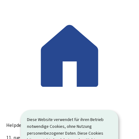
Diese Website verwendet für ihren Betrieb
Helpdesk von Guichet.lu
notwendige Cookies, ohne Nutzung
personenbezogener Daten. Diese Cookies
ADRESSE:
11, rue Notre-Dame
L-2240
Luxemburg