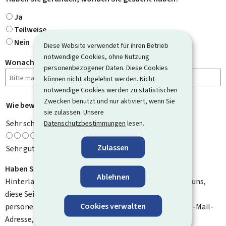
Ja
Teilweise
Nein
Diese Website verwendet für ihren Betrieb
notwendige Cookies, ohne Nutzung
Wonach haben Sie gesucht?
personenbezogener Daten. Diese Cookies
können nicht abgelehnt werden. Nicht
notwendige Cookies werden zu statistischen
Zwecken benutzt und nur aktiviert, wenn Sie
Wie bewerten Sie diese Seite?
*
sie zulassen. Unsere
Sehr schlecht
Datenschutzbestimmungen
lesen.
Zulassen
Sehr gut
Haben Sie Verbesserungsvorschläge?
Ablehnen
Hinterlassen Sie uns einen Kommentar und helfen Sie uns,
diese Seite zu verbessern. Bitte geben Sie keine
Cookies verwalten
personenbezogenen Daten an, wie zum Beispiel Ihre E-Mail-
Adresse, Ihren Namen oder Ihre Telefonnummer.