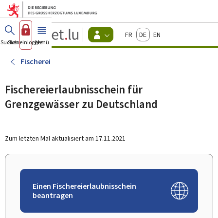
Zum Hauptmenü
Zum Inhalt
Guichet.lu
Français
Deutsch
English
Changer
Suchen
Sich einloggen
Menü
Haupt-
-
d'espace
Bürger
-
Fischerei
Menu
bürger
actif
Fischereierlaubnisschein für
Grenzgewässer zu Deutschland
Zum letzten Mal aktualisiert am
17.11.2021
Einen Fischereierlaubnisschein
beantragen