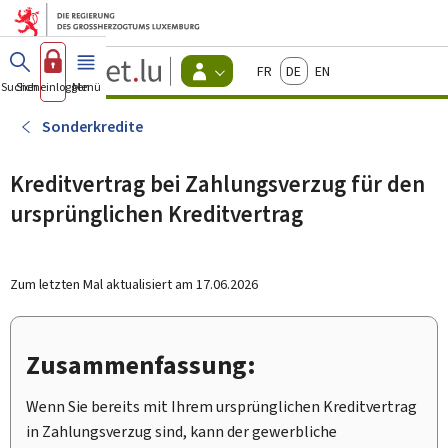
Zum Hauptmenü
Zum Inhalt
Guichet.lu
Français
Deutsch
English
Changer
Suchen
Sich einloggen
Menü
Haupt-
-
d'espace
Bürger
-
Sonderkredite
Menu
bürger
actif
Kreditvertrag bei Zahlungsverzug für den
ursprünglichen Kreditvertrag
Zum letzten Mal aktualisiert am
17.06.2026
Zusammenfassung:
Wenn Sie bereits mit Ihrem ursprünglichen Kreditvertrag
in Zahlungsverzug sind, kann der gewerbliche