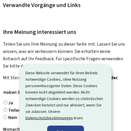
Verwandte Vorgänge und Links
Ihre Meinung interessiert uns
Teilen Sie uns Ihre Meinung zu dieser Seite mit. Lassen Sie uns
wissen, was wir verbessern können. Sie erhalten keine
Antwort auf Ihr Feedback. Für spezifische Fragen verwenden
Sie bitte das Kontaktformular.
Diese Website verwendet für ihren Betrieb
Mit Stern gekennzeichnete Felder (
*
) sind
Pflichtfelder
.
notwendige Cookies, ohne Nutzung
personenbezogener Daten. Diese Cookies
Haben Sie gefunden, wonach Sie gesucht haben?
*
können nicht abgelehnt werden. Nicht
notwendige Cookies werden zu statistischen
Ja
Zwecken benutzt und nur aktiviert, wenn Sie
Teilweise
sie zulassen. Unsere
Nein
Datenschutzbestimmungen
lesen.
Wonach haben Sie gesucht?