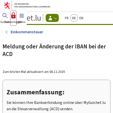
Zum Hauptmenü
Zum Inhalt
Guichet.lu
Français
Deutsch
English
Changer
Suchen
Sich einloggen
Menü
Haupt-
-
d'espace
Bürger
-
Einkommensteuer
Menu
bürger
actif
Meldung oder Änderung der IBAN bei der
ACD
Zum letzten Mal aktualisiert am
08.12.2025
Zusammenfassung:
Sie können Ihre Bankverbindung online über
My
Guichet.lu
an die Steuerverwaltung (ACD) senden.