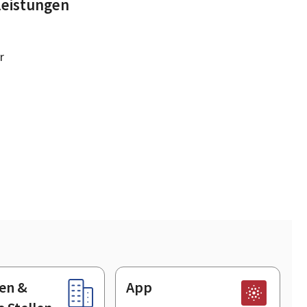
leistungen
r
en &
App