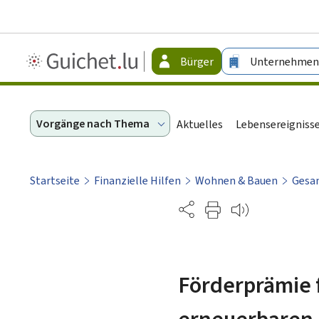
Guichet.lu
Bürger
Unternehmen
-
Bürger
Vorgänge nach Thema
Aktuelles
Lebensereigniss
Startseite
Finanzielle Hilfen
Wohnen & Bauen
Gesam
Partage
Förderprämie f
erneuerbaren