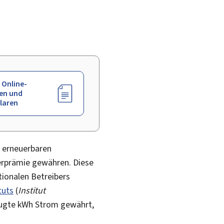
 Online-
en und
laren
s erneuerbaren
derprämie gewähren. Diese
tionalen Betreibers
tuts
(
Institut
zeugte kWh Strom gewährt,