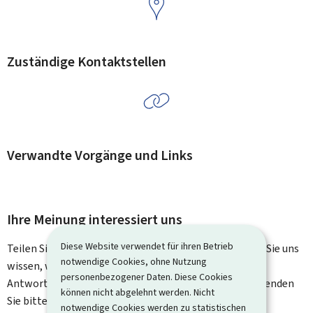
Zuständige Kontaktstellen
Verwandte Vorgänge und Links
Ihre Meinung interessiert uns
Diese Website verwendet für ihren Betrieb
Teilen Sie uns Ihre Meinung zu dieser Seite mit. Lassen Sie uns
notwendige Cookies, ohne Nutzung
wissen, was wir verbessern können. Sie erhalten keine
personenbezogener Daten. Diese Cookies
Antwort auf Ihr Feedback. Für spezifische Fragen verwenden
können nicht abgelehnt werden. Nicht
Sie bitte das Kontaktformular.
notwendige Cookies werden zu statistischen