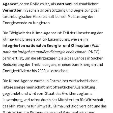
Agence
“, deren Rolle es ist, als
Partner
und staatlicher
Vermittler
in Sachen Unterstützung und Begleitung der
luxemburgischen Gesellschaft bei der Meisterung der
Energiewende zu fungieren.
Die Tätigkeit der
Klima-Agence
ist Teil der Umsetzung der
Klima- und Energiepolitik Luxemburgs, wie sie im
integrierten nationalen Energie- und Klimaplan
(
Plan
national intégré en matière d’énergie et de climat
-
PNEC
)
definiert ist, um die ehrgeizigen Ziele des Landes in Sachen
Reduzierung der Treibhausgase, erneuerbare Energien und
Energieeffizienz bis 2030 zu erreichen.
Die
Klima-Agence
wurde in Form einer wirtschaftlichen
Interessengemeinschaft mit öffentlicher Ausrichtung
gegründet und wird vom Staat des Großherzogtums
Luxemburg, vertreten durch das Ministerium für Wirtschaft,
das Ministerium für Umwelt, Klima und Biodiversität und das
Ministerium für Wohnungsbau und Raumentwicklung,