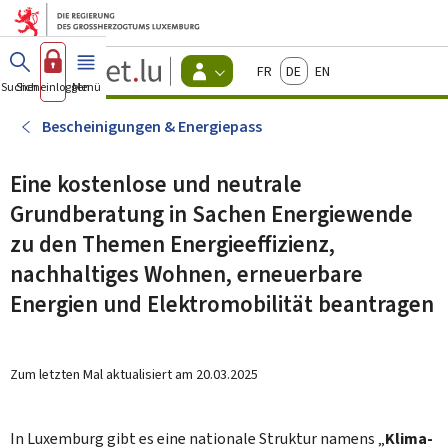
Zum Hauptmenü
Zum Inhalt
Guichet.lu
Français
Deutsch
English
Changer
Suchen
Sich einloggen
Menü
Haupt-
-
d'espace
Bürger
-
Bescheinigungen & Energiepass
Menu
bürger
actif
Eine kostenlose und neutrale
Grundberatung in Sachen Energiewende
zu den Themen Energieeffizienz,
nachhaltiges Wohnen, erneuerbare
Energien und Elektromobilität beantragen
Zum letzten Mal aktualisiert am
20.03.2025
In Luxemburg gibt es eine nationale Struktur namens „
Klima-