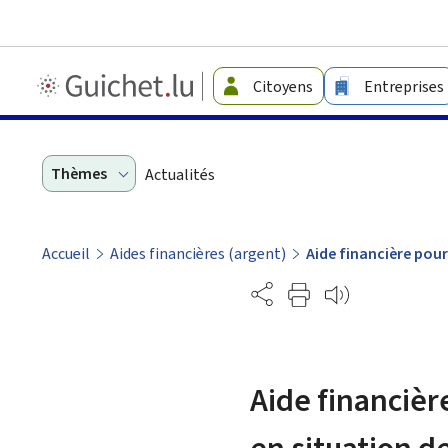
Guichet.lu
Citoyens
Entreprises
-
Langage
facile
Thèmes
Actualités
Accueil
Aides financières (argent)
Aide financière pou
Partage
Aide financiè
en situation d