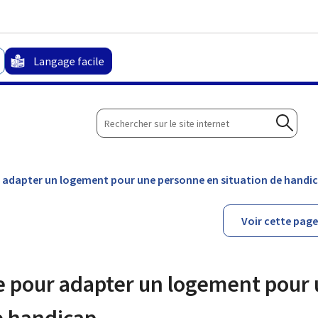
Aller au menu principal
Aller au contenu
Langage facile
Rechercher
sur
Reche
le
site
r adapter un logement pour une personne en situation de handi
internet
Voir cette page 
re pour adapter un logement pour
e handicap