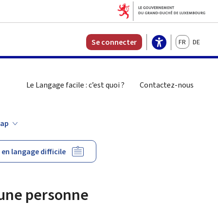
Français
Deutsch
Se connecter
Le Langage facile : c’est quoi ?
Contactez-nous
rcher
cap
en langage difficile
 une personne