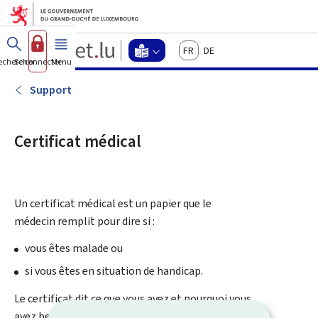
Aller au menu principal
Aller au contenu
Guichet.lu
Français
Deutsch
Changer
echercher
Se connecter
Menu
principal
-
d'espace
Langage
-
Support
Menu
facile
langage
facile
Certificat médical
actif
Un certificat médical est un papier que le
médecin remplit pour dire si :
vous êtes malade ou
si vous êtes en situation de handicap.
Le certificat dit ce que vous avez et pourquoi vous
avez besoin d’aide.