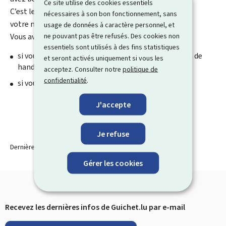
Ce site utilise des cookies essentiels
C’est le médecin qui écrit ce papier pour prouver
nécessaires à son bon fonctionnement, sans
votre maladie.
usage de données à caractère personnel, et
ne pouvant pas être refusés. Des cookies non
Vous avez besoin d’un certificat médical :
essentiels sont utilisés à des fins statistiques
si vous voulez avoir le statut de salarié en situation de
et seront activés uniquement si vous les
handicap
acceptez. Consulter notre
politique de
confidentialité
.
si vous devez être opéré à l’étranger
J'accepte
Je refuse
Dernière modification le
17.03.2025
Gérer les cookies
Recevez les dernières infos de Guichet.lu par e-mail
Pied