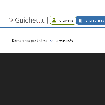
Guichet.lu
Citoyens
Entreprises
-
Entreprises
Démarches par thème
Actualités