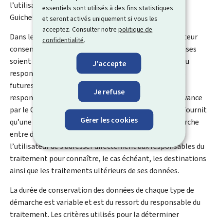
l’utilisateur introduite auprès du service du
Helpdesk
essentiels sont utilisés à des fins statistiques
Guichet.lu.
et seront activés uniquement si vous les
acceptez. Consulter notre
politique de
Dans le cadre du traitement de sa démarche, l'utilisateur
confidentialité
.
consent à ce que, le cas échéant, les données transmises
soient dupliquées au sein du système d’information du
J'accepte
responsable du traitement. D'éventuels destinations
futures et traitements ultérieurs des données par les
Je refuse
responsables du traitement ne sont pas connus à l'avance
par le CTIE et ne sont pas de son ressort. Le CTIE ne fournit
Gérer les cookies
qu’une plateforme d’initiation et de suivi d’une démarche
entre deux parties identifiées. Il appartient dès lors à
l’utilisateur de s’adresser directement aux responsables du
traitement pour connaître, le cas échéant, les destinations
ainsi que les traitements ultérieurs de ses données.
La durée de conservation des données de chaque type de
démarche est variable et est du ressort du responsable du
traitement. Les critères utilisés pour la déterminer