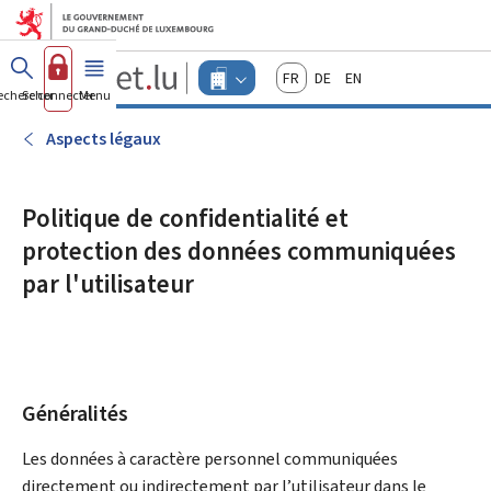
Aller au menu principal
Aller au contenu
Guichet.lu
Français
Deutsch
English
Changer
echercher
Se connecter
Menu
principal
-
d'espace
Entreprises
-
Aspects légaux
Menu
entreprises
actif
Politique de confidentialité et
protection des données communiquées
par l'utilisateur
Généralités
Les données à caractère personnel communiquées
directement ou indirectement par l’utilisateur dans le