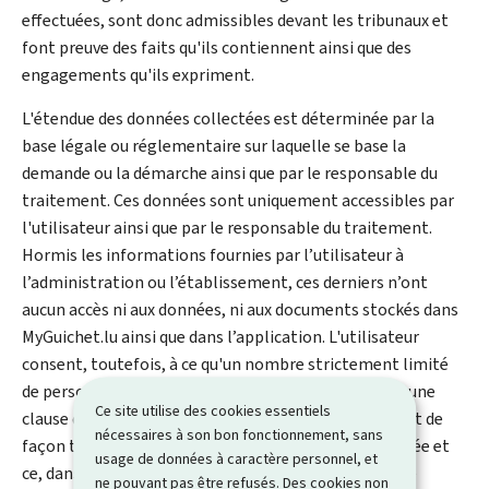
effectuées, sont donc admissibles devant les tribunaux et
font preuve des faits qu'ils contiennent ainsi que des
engagements qu'ils expriment.
L'étendue des données collectées est déterminée par la
base légale ou réglementaire sur laquelle se base la
demande ou la démarche ainsi que par le responsable du
traitement. Ces données sont uniquement accessibles par
l'utilisateur ainsi que par le responsable du traitement.
Hormis les informations fournies par l’utilisateur à
l’administration ou l’établissement, ces derniers n’ont
aucun accès ni aux données, ni aux documents stockés dans
MyGuichet.lu ainsi que dans l’application. L'utilisateur
consent, toutefois, à ce qu'un nombre strictement limité
de personnes du CTIE ou de sous-traitants soumis à une
Ce site utilise des cookies essentiels
clause de non-divulgation accèdent sur sa demande et de
nécessaires à son bon fonctionnement, sans
façon temporaire aux données d'une démarche donnée et
usage de données à caractère personnel, et
ce, dans le cadre strict d’une demande d’assistance de
ne pouvant pas être refusés. Des cookies non