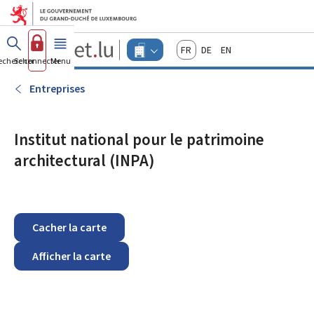
Aller au menu principal
Aller au contenu
Guichet.lu
Français
Deutsch
English
Changer
echercher
Se connecter
Menu
principal
-
d'espace
Entreprises
-
Entreprises
Menu
entreprises
actif
Institut national pour le patrimoine
architectural (INPA)
Cacher la carte
Afficher la carte