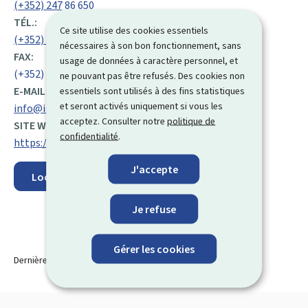
(+352) 247 86 650
TÉL.:
Ce site utilise des cookies essentiels
(+352) 247 86 652
nécessaires à son bon fonctionnement, sans
FAX:
usage de données à caractère personnel, et
(+352) 46 17 79
ne pouvant pas être refusés. Des cookies non
E-MAIL:
essentiels sont utilisés à des fins statistiques
et seront activés uniquement si vous les
info@inpa.etat.lu
acceptez. Consulter notre
politique de
SITE WEB :
confidentialité
.
https://inpa.public.lu/fr.html
J'accepte
Localisez sur la carte
Je refuse
Gérer les cookies
Dernière modification le
30.03.2026