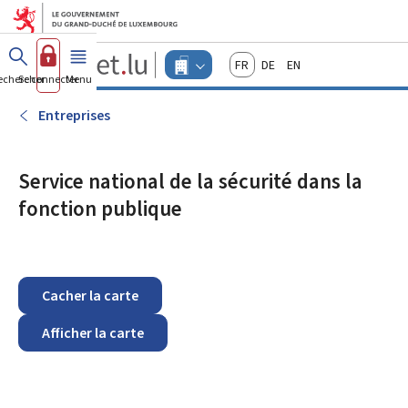
Aller au menu principal
Aller au contenu
Guichet.lu
Français
Deutsch
English
Changer
echercher
Se connecter
Menu
principal
-
d'espace
Entreprises
-
Entreprises
Menu
entreprises
actif
Service national de la sécurité dans la
fonction publique
Cacher la carte
Afficher la carte