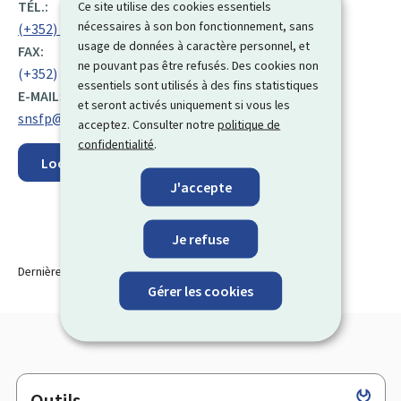
TÉL.:
Ce site utilise des cookies essentiels
nécessaires à son bon fonctionnement, sans
(+352) 247 83 182
usage de données à caractère personnel, et
FAX:
ne pouvant pas être refusés. Des cookies non
(+352) 26 48 36 11
essentiels sont utilisés à des fins statistiques
E-MAIL:
et seront activés uniquement si vous les
snsfp@snsfp.etat.lu
acceptez. Consulter notre
politique de
confidentialité
.
Localisez sur la carte
J'accepte
Je refuse
Dernière modification le
30.03.2026
Gérer les cookies
Outils