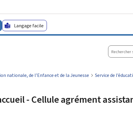
Aller au menu principal
Aller au contenu
Langage facile
Recherche
sur
le
site
ion nationale, de l’Enfance et de la Jeunesse
Service de l’éducat
’accueil - Cellule agrément assist