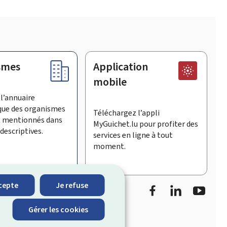
smes
Application
mobile
l’annuaire
que des organismes
Téléchargez l’appli
t mentionnés dans
MyGuichet.lu pour profiter des
descriptives.
services en ligne à tout
moment.
Facebook
LinkedIn
Youtu
cepte
Je refuse
informe sur les
Gérer les cookies