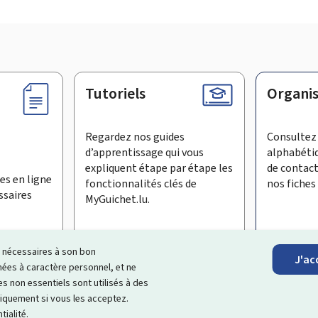
Tutoriels
Organi
Regardez nos guides
Consultez 
d’apprentissage qui vous
alphabéti
expliquent étape par étape les
de contac
es en ligne
fonctionnalités clés de
nos fiches 
ssaires
MyGuichet.lu.
ls nécessaires à son bon
J'ac
inscrire à la newsletter
es à caractère personnel, et ne
s non essentiels sont utilisés à des
ages Internet qui vous aide à
échanger avec l’État
et qui et vous
niquement si vous les acceptez.
tialité
.