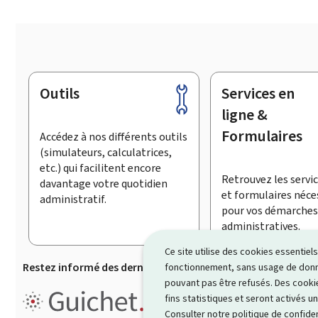
Outils
Services en
Pied
de
ligne &
page
Formulaires
Accédez à nos différents outils
(simulateurs, calculatrices,
etc.) qui facilitent encore
Retrouvez les servic
davantage votre quotidien
et formulaires néce
administratif.
pour vos démarches
administratives.
Ce site utilise des cookies essentie
Restez informé des dernières actualités de Guichet.lu
S’
fonctionnement, sans usage de donné
pouvant pas être refusés. Des cookie
Guichet.lu est un ensemble de p
fins statistiques et seront activés u
démarches administratives
.
Consulter notre
politique de confiden