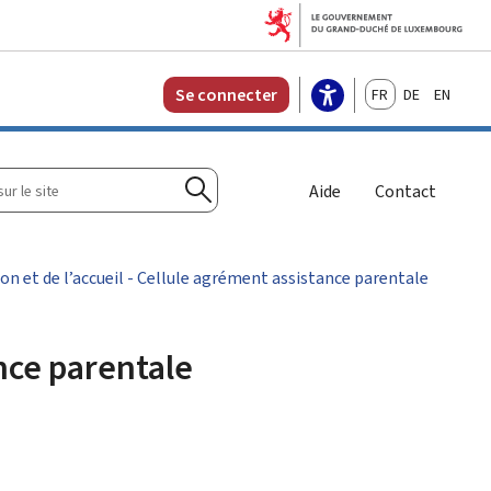
Français
Deutsch
English
Se connecter
r
Aide
Contact
Rechercher
ion et de l’accueil - Cellule agrément assistance parentale
ance parentale