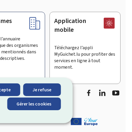
smes
Application
mobile
l’annuaire
que des organismes
Téléchargez l’appli
t mentionnés dans
MyGuichet.lu pour profiter des
descriptives.
services en ligne à tout
moment.
Facebook
LinkedIn
Youtu
cepte
Je refuse
informe sur les
Gérer les cookies