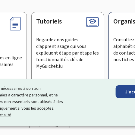
Tutoriels
Organi
Regardez nos guides
Consultez 
d’apprentissage qui vous
alphabéti
expliquent étape par étape les
de contac
es en ligne
fonctionnalités clés de
nos fiches 
ssaires
MyGuichet.lu.
ls nécessaires à son bon
J'ac
inscrire à la newsletter
es à caractère personnel, et ne
s non essentiels sont utilisés à des
ages Internet qui vous aide à
échanger avec l’État
et qui et vous
niquement si vous les acceptez.
tialité
.
Accessibilité
Aspects légaux
Gestion des cookies