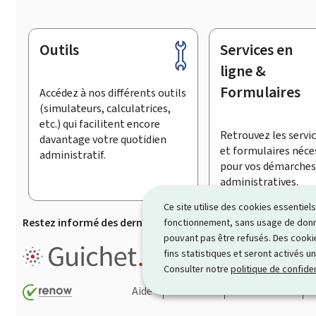
Outils
Services en
Pied
de
ligne &
page
Formulaires
Accédez à nos différents outils
(simulateurs, calculatrices,
etc.) qui facilitent encore
Retrouvez les servic
davantage votre quotidien
et formulaires néce
administratif.
pour vos démarches
administratives.
Ce site utilise des cookies essentie
Restez informé des dernières actualités de Guichet.lu
S’
fonctionnement, sans usage de donné
pouvant pas être refusés. Des cookie
Guichet.lu est un ensemble de p
fins statistiques et seront activés u
démarches administratives
.
Consulter notre
politique de confiden
Aide
Contact
Plan du site