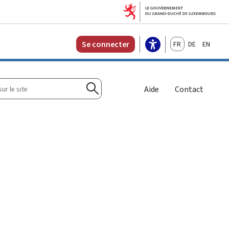
Français
Deutsch
English
Se connecter
r
Aide
Contact
Rechercher