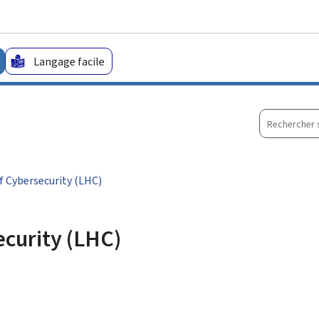
Aller au menu principal
Aller au contenu
Langage facile
Recherche
sur
le
site
 Cybersecurity (LHC)
curity (LHC)