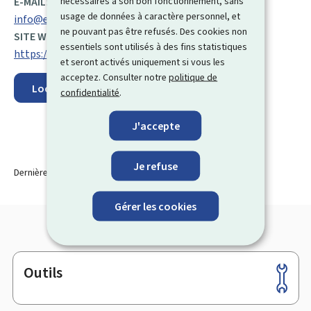
nécessaires à son bon fonctionnement, sans
E-MAIL:
usage de données à caractère personnel, et
info@ecobatterien.lu
ne pouvant pas être refusés. Des cookies non
SITE WEB :
essentiels sont utilisés à des fins statistiques
https://www.ecobatterien.lu/
et seront activés uniquement si vous les
acceptez. Consulter notre
politique de
Localisez sur la carte
confidentialité
.
J'accepte
Je refuse
Dernière modification le
30.03.2026
Gérer les cookies
Outils
Pied
de