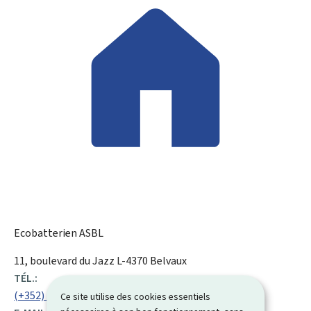
Ecobatterien ASBL
ADRESSE
11, boulevard du Jazz
L-4370
Belvaux
:
TÉL.:
(+352) 26 09 81
Ce site utilise des cookies essentiels