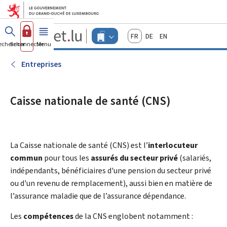
Aller au menu principal
Aller au contenu
Guichet.lu
Français
Deutsch
English
Changer
echercher
Se connecter
Menu
principal
-
d'espace
Entreprises
-
Entreprises
Menu
entreprises
actif
Caisse nationale de santé (CNS)
La
Caisse nationale de santé
(
CNS) est l’
interlocuteur
commun
pour tous les
assurés du secteur privé
(salariés,
indépendants, bénéficiaires d'une pension du secteur privé
ou d'un revenu de remplacement), aussi bien en matière de
l’assurance maladie que de l’assurance dépendance.
Les
compétences
de la CNS englobent notamment :