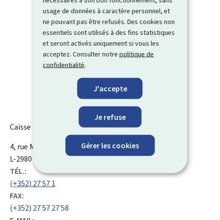
usage de données à caractère personnel, et
ne pouvant pas être refusés. Des cookies non
essentiels sont utilisés à des fins statistiques
et seront activés uniquement si vous les
acceptez. Consulter notre
politique de
confidentialité
.
J'accepte
Je refuse
Caisse nationale de santé (CNS)
Gérer les cookies
ADRESSE
4, rue Mercier
L-2144
Luxembourg
Luxembourg
:
L-2980 Luxembourg
TÉL.:
(+352) 27 57 1
FAX:
(+352) 27 57 27 58