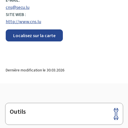
E-MAIL:
cns@secu.lu
SITE WEB :
http://www.cns.lu
Localisez sur la carte
Dernière modification le
30.03.2026
Outils
Pied
de