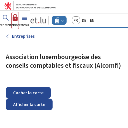
Aller au menu principal
Aller au contenu
Guichet.lu
Français
Deutsch
English
Changer
echercher
Se connecter
Menu
principal
-
d'espace
Entreprises
-
Entreprises
Menu
entreprises
actif
Association luxembourgeoise des
conseils comptables et fiscaux (Alcomfi)
Cacher la carte
Afficher la carte