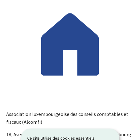
Association luxembourgeoise des conseils comptables et
fiscaux (Alcomfi)
ADRESSE
18, Avenue Marie-Thérèse
L-2014
Luxembourg
Luxembourg
Ce site utilise des cookies essentiels