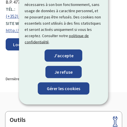
:
B.P. 477, L-2014
nécessaires à son bon fonctionnement, sans
TÉL.:
usage de données à caractère personnel, et
(+352) 78 88 75
ne pouvant pas être refusés. Des cookies non
SITE WEB :
essentiels sont utilisés à des fins statistiques
et seront activés uniquement si vous les
http://www.alcomfi.lu
acceptez. Consulter notre
politique de
confidentialité
.
Localisez sur la carte
J'accepte
Je refuse
Dernière modification le
30.03.2026
Gérer les cookies
Outils
Pied