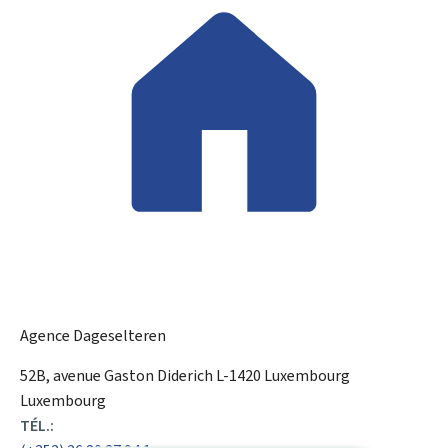
Agence Dageselteren
ADRESSE
52B, avenue Gaston Diderich
L-1420
Luxembourg
:
Luxembourg
TÉL.: