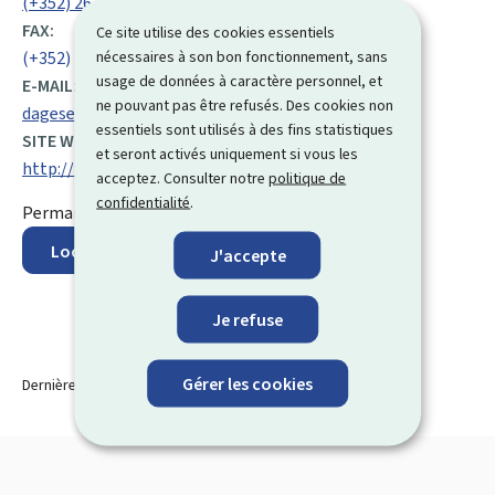
(+352) 26 20 27 94 1
FAX:
Ce site utilise des cookies essentiels
nécessaires à son bon fonctionnement, sans
(+352) 26 38 95 31
usage de données à caractère personnel, et
E-MAIL:
ne pouvant pas être refusés. Des cookies non
dageselteren@arcus.lu
essentiels sont utilisés à des fins statistiques
SITE WEB :
et seront activés uniquement si vous les
http://www.dageselteren.lu
acceptez. Consulter notre
politique de
confidentialité
.
Permanence téléphonique le matin
Localisez sur la carte
J'accepte
Je refuse
Gérer les cookies
Dernière modification le
30.03.2026