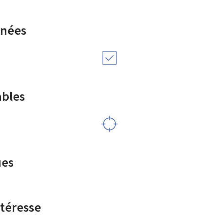
rnées
ables
ues
ntéresse