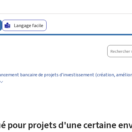
Aller au menu principal
Aller au contenu
Langage facile
Recherche
sur
le
site
ancement bancaire de projets d'investissement (création, amélior
é pour projets d'une certaine en