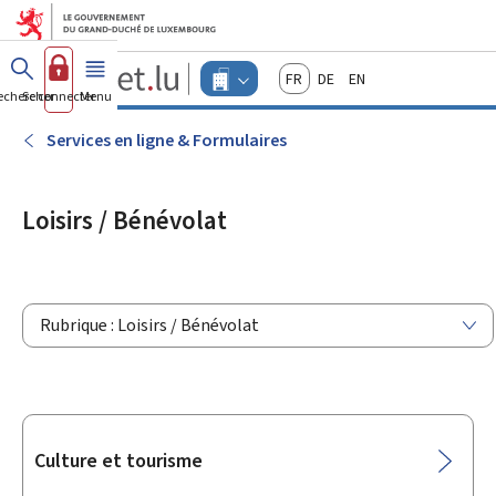
Aller au menu principal
Aller au contenu
Guichet.lu
Français
Deutsch
English
Changer
echercher
Se connecter
Menu
principal
-
d'espace
Entreprises
-
Services en ligne & Formulaires
Menu
entreprises
actif
Loisirs / Bénévolat
Rubrique : Loisirs / Bénévolat
Sous-
Culture et tourisme
rubriques