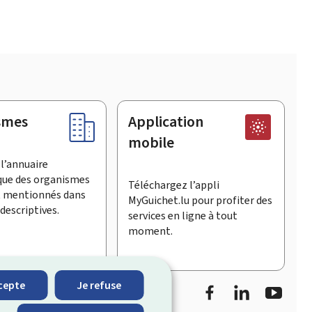
smes
Application
mobile
l’annuaire
que des organismes
Téléchargez l’appli
t mentionnés dans
MyGuichet.lu pour profiter des
descriptives.
services en ligne à tout
moment.
Facebook
LinkedIn
Youtu
cepte
Je refuse