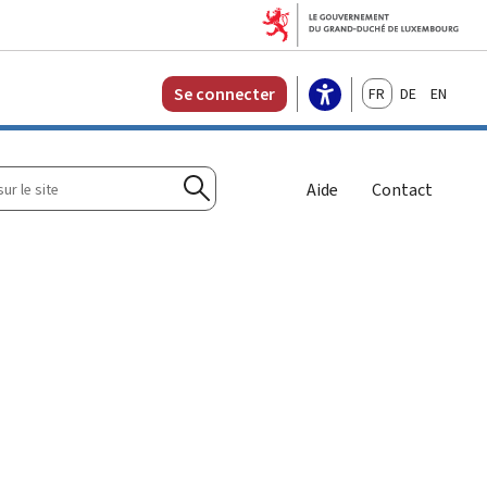
Français
Deutsch
English
Se connecter
r
Aide
Contact
Rechercher