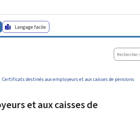
Aller au menu principal
Aller au contenu
Langage facile
Recherche
sur
le
site
Certificats destinés aux employeurs et aux caisses de pensions
oyeurs et aux caisses de