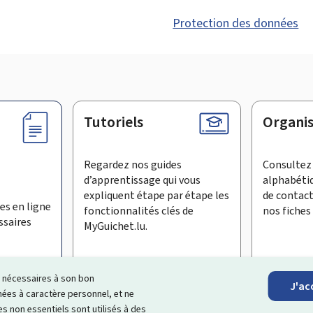
Protection des données
Tutoriels
Organi
Regardez nos guides
Consultez 
d’apprentissage qui vous
alphabéti
expliquent étape par étape les
de contac
es en ligne
fonctionnalités clés de
nos fiches 
ssaires
MyGuichet.lu.
ls nécessaires à son bon
J'ac
inscrire à la newsletter
es à caractère personnel, et ne
s non essentiels sont utilisés à des