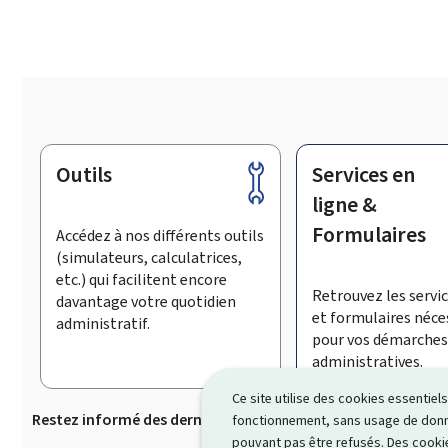
Outils
Services en
Pied
de
ligne &
page
Formulaires
Accédez à nos différents outils
(simulateurs, calculatrices,
etc.) qui facilitent encore
Retrouvez les servic
davantage votre quotidien
et formulaires néce
administratif.
pour vos démarches
administratives.
Ce site utilise des cookies essentie
Restez informé des dernières actualités de Guichet.lu
S’
fonctionnement, sans usage de donné
pouvant pas être refusés. Des cookie