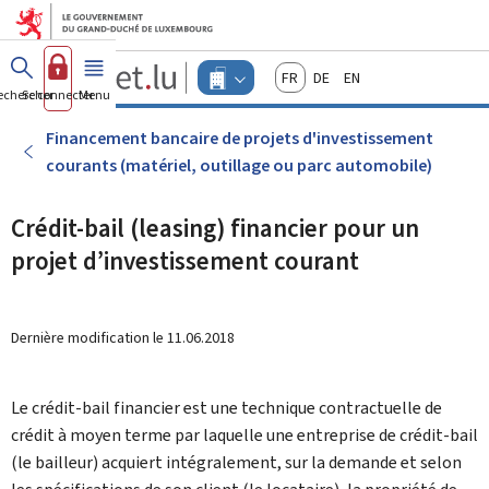
Aller au menu principal
Aller au contenu
Guichet.lu
Français
Deutsch
English
Changer
echercher
Se connecter
Menu
principal
-
d'espace
Entreprises
-
Financement bancaire de projets d'investissement
Menu
courants (matériel, outillage ou parc automobile)
entreprises
actif
Crédit-bail (leasing) financier pour un
projet d’investissement courant
Dernière modification le
11.06.2018
Le crédit-bail financier est une technique contractuelle de
crédit à moyen terme par laquelle une entreprise de crédit-bail
(le bailleur) acquiert intégralement, sur la demande et selon