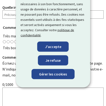
nécessaires à son bon fonctionnement, sans
Quelle information cherchiez-vous ?
usage de données à caractère personnel, et
ne pouvant pas être refusés. Des cookies non
essentiels sont utilisés à des fins statistiques
et seront activés uniquement si vous les
Comment évaluez-vous cette page ?
*
acceptez. Consulter notre
politique de
confidentialité
.
Très mauvaise
J'accepte
Très bonne
Comment pouvons-nous l'améliorer ?
Je refuse
Écrivez un commentaire et aidez-nous à améliorer cette page.
N'indiquez pas d'informations personnelles telles que votre e-
Gérer les cookies
mail, nom, numéro de téléphone, etc.
0/1000