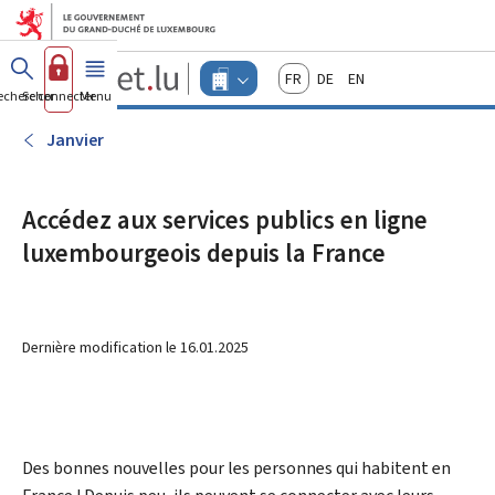
Aller au menu principal
Aller au contenu
Guichet.lu
Français
Deutsch
English
Changer
echercher
Se connecter
Menu
principal
-
d'espace
Entreprises
-
Janvier
Menu
entreprises
actif
Accédez aux services publics en ligne
luxembourgeois depuis la France
Dernière modification le
16.01.2025
Des bonnes nouvelles pour les personnes qui habitent en