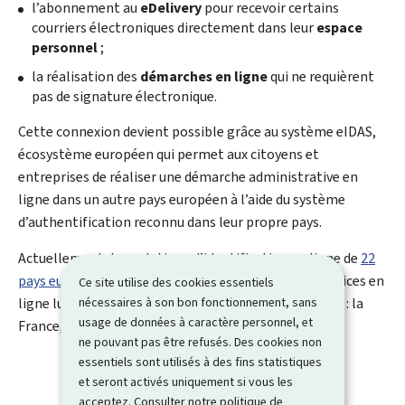
l’abonnement au
eDelivery
pour recevoir certains
courriers électroniques directement dans leur
espace
personnel
;
la réalisation des
démarches en ligne
qui ne requièrent
pas de signature électronique.
Cette connexion devient possible grâce au système
eIDAS
,
écosystème européen qui permet aux citoyens et
entreprises de réaliser une démarche administrative en
ligne dans un autre pays européen à l’aide du système
d’authentification reconnu dans leur propre pays.
Actuellement, les solutions d’identification en ligne de
22
pays européens
permettent de se connecter aux services en
Ce site utilise des cookies essentiels
nécessaires à son bon fonctionnement, sans
ligne luxembourgeois, dont les trois pays frontaliers : la
usage de données à caractère personnel, et
France, la Belgique et l’Allemagne.
ne pouvant pas être refusés. Des cookies non
essentiels sont utilisés à des fins statistiques
et seront activés uniquement si vous les
acceptez. Consulter notre
politique de