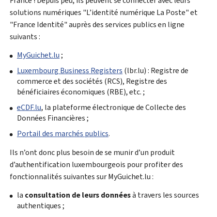
France ! Depuis peu, ils peuvent se connecter avec leurs
solutions numériques "
L’identité numérique La Poste
" et
"
France Identité
" auprès des services publics en ligne
suivants :
My
Guichet.lu
;
Luxembourg Business Registers
(lbr.lu) : Registre de
commerce et des sociétés (RCS), Registre des
bénéficiaires économiques (RBE), etc. ;
eCDF.lu
, la plateforme électronique de Collecte des
Données Financières ;
Portail des marchés publics
.
Ils n’ont donc plus besoin de se munir d’un produit
d’authentification luxembourgeois pour profiter des
fonctionnalités suivantes sur
My
Guichet.lu :
la
consultation de leurs données
à travers les sources
authentiques ;