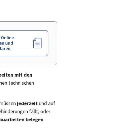
 Online-
en und
laren
beiten mit den
inen technischen
müssen
jederzeit
und auf
ehinderungen fällt, oder
auarbeiten belegen