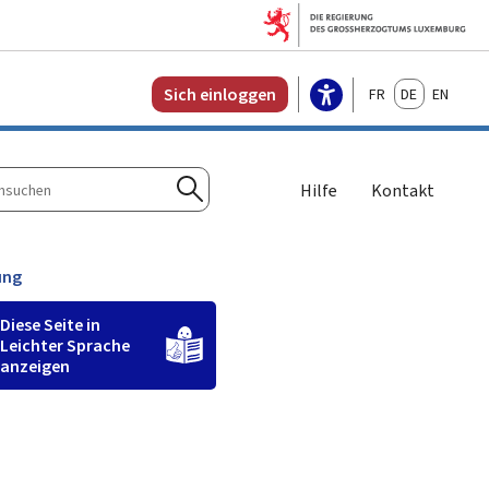
Français
Deutsch
English
Sich einloggen
Hilfe
Kontakt
n
Suchen
ung
Diese Seite in
Leichter Sprache
anzeigen