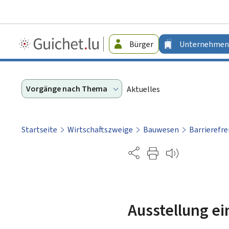
Guichet.lu
Bürger
Unternehmen
-
Unternehmen
Vorgänge nach Thema
Aktuelles
Startseite
Wirtschaftszweige
Bauwesen
Barrierefre
Partage
Ausstellung e