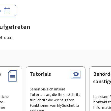
n
 aufgetreten
etreten.
e
Tutorials
Behörd
sonstig
Sehen Sie sich unsere
Tutorials an, die Ihnen Schritt
tliche
In diesem 
für Schritt die wichtigsten
ne-
Kontaktste
Funktionen von MyGuichet.lu
Ihre
Informati
erklären.