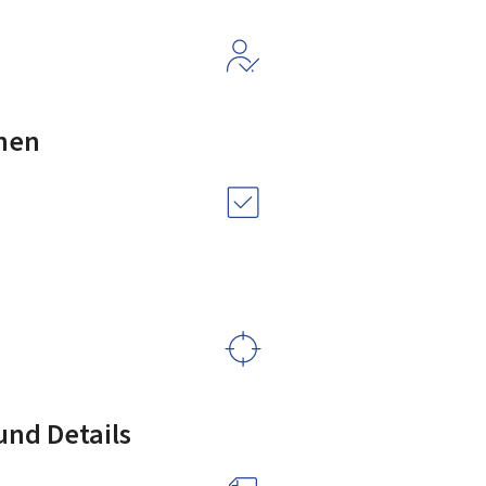
nen
nd Details