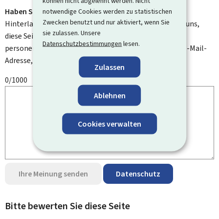
können nicht abgelehnt werden. Nicht
Haben Sie Verbesserungsvorschläge?
notwendige Cookies werden zu statistischen
Zwecken benutzt und nur aktiviert, wenn Sie
Hinterlassen Sie uns einen Kommentar und helfen Sie uns,
sie zulassen. Unsere
diese Seite zu verbessern. Bitte geben Sie keine
Datenschutzbestimmungen
lesen.
personenbezogenen Daten an, wie zum Beispiel Ihre E-Mail-
Adresse, Ihren Namen oder Ihre Telefonnummer.
Zulassen
0/1000
Ablehnen
Cookies verwalten
Ihre Meinung senden
Datenschutz
Bitte bewerten Sie diese Seite