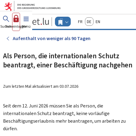
Zum Hauptmenü
Zum Inhalt
Guichet.lu
Français
Deutsch
English
Changer
Suchen
Sich einloggen
Menü
Haupt-
-
d'espace
Unternehmen
-
Aufenthalt von weniger als 90 Tagen
Menu
unternehmen
actif
Als Person, die internationalen Schutz
beantragt, einer Beschäftigung nachgehen
Zum letzten Mal aktualisiert am
03.07.2026
Seit dem 12. Juni 2026 müssen Sie als Person, die
internationalen Schutz beantragt, keine vorläufige
Beschäftigungserlaubnis mehr beantragen, um arbeiten zu
dürfen.