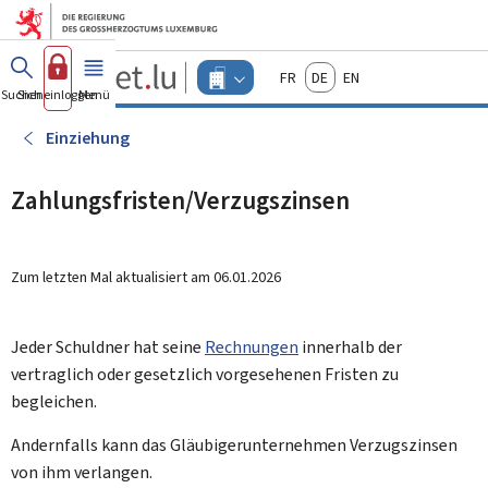
Zum Hauptmenü
Zum Inhalt
Guichet.lu
Français
Deutsch
English
Changer
Suchen
Sich einloggen
Menü
Haupt-
-
d'espace
Unternehmen
-
Einziehung
Menu
unternehmen
actif
Zahlungsfristen/Verzugszinsen
Zum letzten Mal aktualisiert am
06.01.2026
Jeder Schuldner hat seine
Rechnungen
innerhalb der
vertraglich oder gesetzlich vorgesehenen Fristen zu
begleichen.
Andernfalls kann das Gläubigerunternehmen Verzugszinsen
von ihm verlangen.