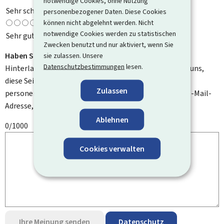
notwendige Cookies, ohne Nutzung
Sehr schlecht
personenbezogener Daten. Diese Cookies
können nicht abgelehnt werden. Nicht
notwendige Cookies werden zu statistischen
Sehr gut
Zwecken benutzt und nur aktiviert, wenn Sie
Haben Sie Verbesserungsvorschläge?
sie zulassen. Unsere
Datenschutzbestimmungen
lesen.
Hinterlassen Sie uns einen Kommentar und helfen Sie uns,
diese Seite zu verbessern. Bitte geben Sie keine
Zulassen
personenbezogenen Daten an, wie zum Beispiel Ihre E-Mail-
Adresse, Ihren Namen oder Ihre Telefonnummer.
Ablehnen
0/1000
Cookies verwalten
Ihre Meinung senden
Datenschutz