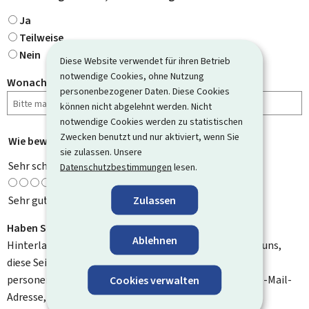
Ja
Teilweise
Nein
Diese Website verwendet für ihren Betrieb
notwendige Cookies, ohne Nutzung
Wonach haben Sie gesucht?
personenbezogener Daten. Diese Cookies
können nicht abgelehnt werden. Nicht
notwendige Cookies werden zu statistischen
Zwecken benutzt und nur aktiviert, wenn Sie
Wie bewerten Sie diese Seite?
*
sie zulassen. Unsere
Sehr schlecht
Datenschutzbestimmungen
lesen.
Zulassen
Sehr gut
Haben Sie Verbesserungsvorschläge?
Ablehnen
Hinterlassen Sie uns einen Kommentar und helfen Sie uns,
diese Seite zu verbessern. Bitte geben Sie keine
personenbezogenen Daten an, wie zum Beispiel Ihre E-Mail-
Cookies verwalten
Adresse, Ihren Namen oder Ihre Telefonnummer.