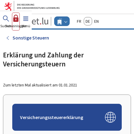
Zum Hauptmenü
Zum Inhalt
Guichet.lu
Français
Deutsch
English
Changer
Suchen
Sich einloggen
Menü
Haupt-
-
d'espace
Unternehmen
-
Sonstige Steuern
Menu
unternehmen
actif
Erklärung und Zahlung der
Versicherungsteuern
Zum letzten Mal aktualisiert am
01.01.2021
Versicherungssteuererklärung